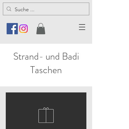
Strand- und Badi
Taschen