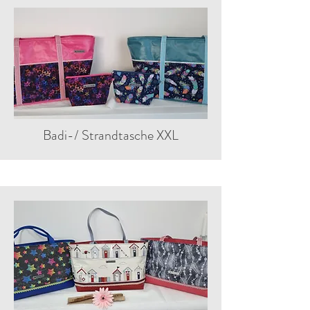
Badi-/ Strandtasche XXL