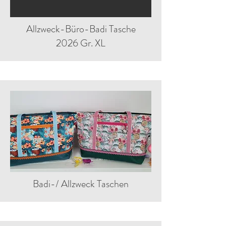
Allzweck-Büro-Badi Tasche
2026 Gr. XL
Badi-/ Allzweck Taschen