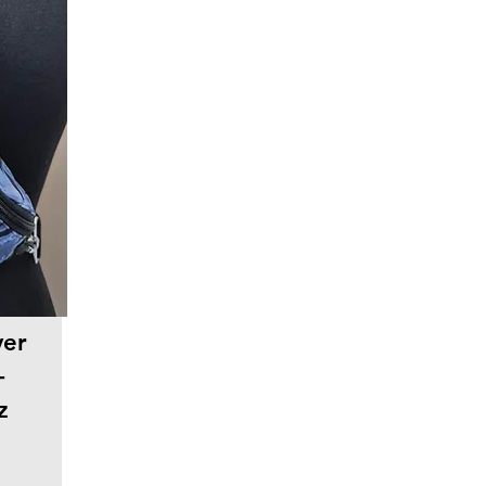
ver
-
z