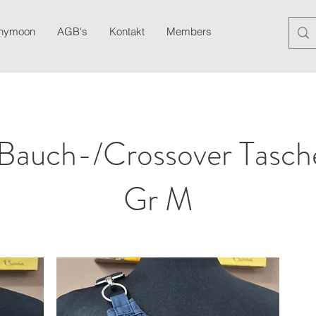
anymoon
AGB's
Kontakt
Members
Blog
Newslett
 Bauch-/Crossover Tasche
Gr M