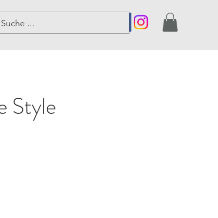
er
 Style