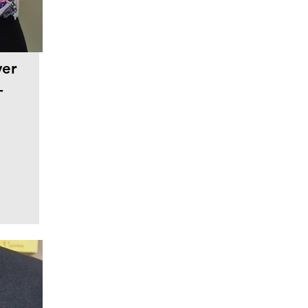
ver
-