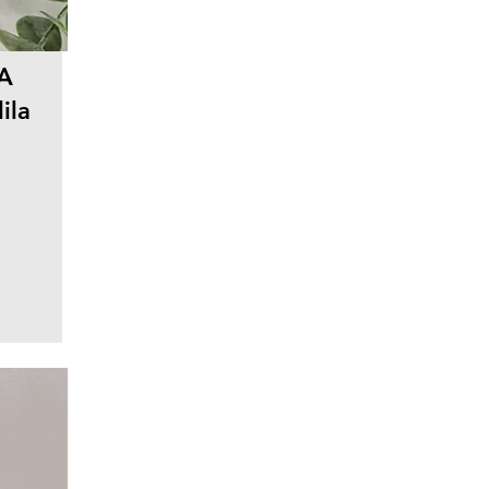
A
ila