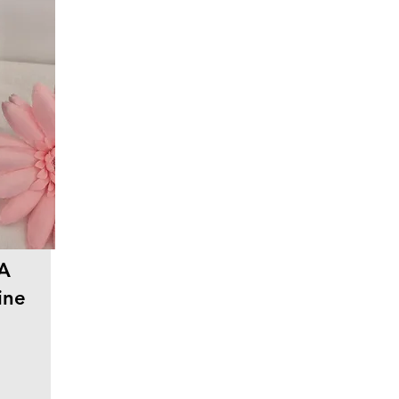
A
ine