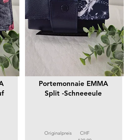
A
Portemonnaie EMMA
uf
Split -Schneeeule
Originalpreis
CHF