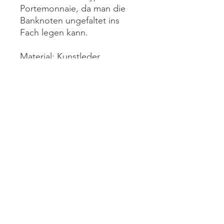
Portemonnaie, da man die
Banknoten ungefaltet ins
Fach legen kann.
Material: Kunstleder,
Wachstuch und Baumwolle
behandelt und unbehandelte
Baumwolle
Grösse: 19.5 x 9,5 x 2cm
Genäht nach dem
Schnittmuster Geldbörsen
von Hansedelli -
Lizenznummer 9902-2018-GB
Panymoon