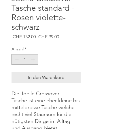
Tasche standard -
Rosen violette-
schwarz
Standardpreis
Sale-
 CHF 132.00 
CHF 99.00
Preis
Anzahl
*
In den Warenkorb
Die Joelle Crossover
Tasche ist eine eher kleine bis
mittelgrosse Tasche welche
recht viel Stauraum für die
nötigsten Dinge im Alltag
und Ausgang bietet.