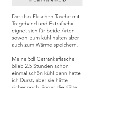
Die «Iso-Flaschen Tasche mit
Trageband und Extrafach»
eignet sich für beide Arten
sowohl zum kühl halten aber
auch zum Wärme speichern.
Meine 5dl Getränkeflasche
blieb 2.5 Stunden schon
einmal schön kühl dann hatte
ich Durst, aber sie hätte
sicher noch länger die Kälte
gespeichert
😉
.
Dieses Modell eignet sich für
eine normale 5dl
Getränkeflasche.