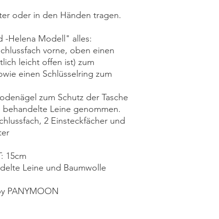
lter oder in den Händen tragen.
 -Helena Modell" alles:
schlussfach vorne, oben einen
lich leicht offen ist) zum
owie einen Schlüsselring zum
odenägel zum Schutz der Tasche
e behandelte Leine genommen.
chlussfach, 2 Einsteckfächer und
ter
T: 15cm
ndelte Leine und Baumwolle
r by PANYMOON