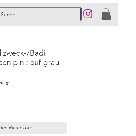
er
llzweck-/Badi
sen pink auf grau
rdpreis
Sale-
9.00
Preis
 den Warenkorb