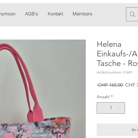
anymoon
AGB's
Kontakt
Members
Blog
Newslett
Helena
Einkaufs-/A
Tasche - Ro
Artikelnummer: 01691
Standa
 CHF 165.00 
CHF 7
Anzahl
*
In