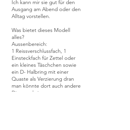
Ich kann mir sie gut für den
Ausgang am Abend oder den
Alltag vorstellen.
Was bietet dieses Modell
alles?
Aussenbereich:
1 Reissverschlussfach, 1
Einsteckfach für Zettel oder
ein kleines Täschchen sowie
ein D- Halbring mit einer
Quaste als Verzierung dran
man könnte dort auch andere
Dinge anbringen.
1 Reissverschluss oben für
das Verschliessen der Tasche
Innenbereich:
1 Einsteckfach gross und ein