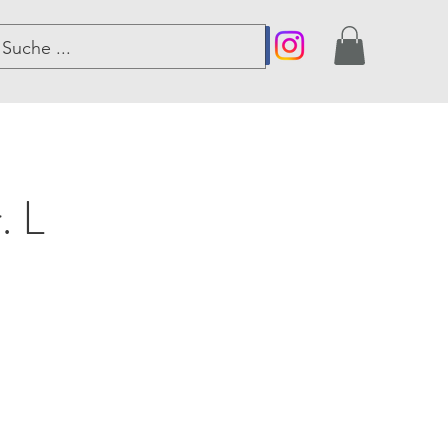
er
. L