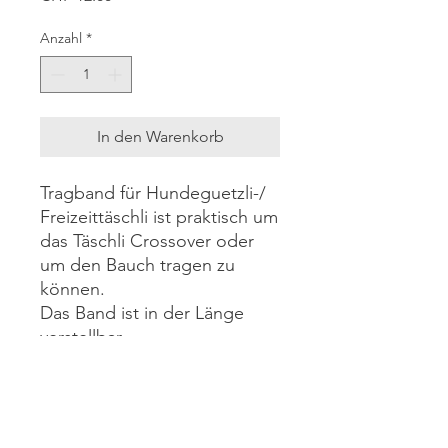
Anzahl
*
In den Warenkorb
Tragband für Hundeguetzli-/
Freizeittäschli ist praktisch um
das Täschli Crossover oder
um den Bauch tragen zu
können.
Das Band ist in der Länge
verstellbar.
Wenn ihr gerne eine spezielle
Länge haben möchtet
schreibt mir einfach ein
Kontaktformular mit euren