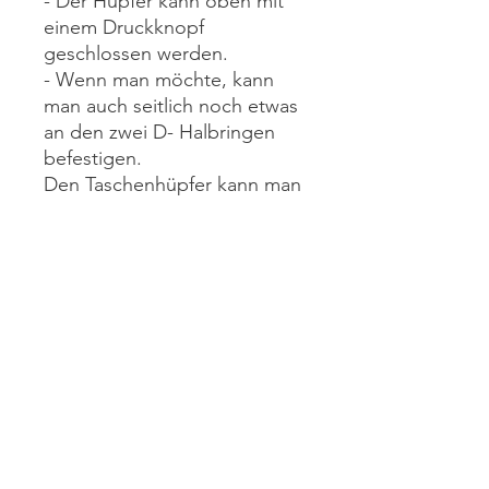
- Der Hüpfer kann oben mit
einem Druckknopf
geschlossen werden.
- Wenn man möchte, kann
man auch seitlich noch etwas
an den zwei D- Halbringen
befestigen.
Den Taschenhüpfer kann man
mit einem Trageband (separat
auf Wunsch bestellen) wie als
Handtaschen Crossover oder
über die Schulter tragen.
Der Hüpfer ist mit
wasserabstossenden Material
gefüttert.
Material: Leine und
Baumwolle behandelt
Grösse: B: 22cm, H: 15cm, T: