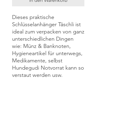
In den Warenkorb
Dieses praktische
Schlüsselanhänger Täschli ist
ideal zum verpacken von ganz
unterschiedlichen Dingen
wie: Münz & Banknoten,
Hygieneartikel für unterwegs,
Medikamente, selbst
Hundegudi Notvorrat kann so
verstaut werden usw.
Das Täschli hat einen
Schlüsselring und Karabiner
damit man es entweder am
Schlüssel oder sonst an einer
Tasche/Rucksack befestigen
kann.
Es ist gefüttert mit einem