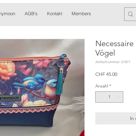
anymoon
AGB's
Kontakt
Members
Blog
Newslett
Necessaire 
Vögel
Artikelnummer: 01871
Preis
CHF 45.00
Anzahl
*
In