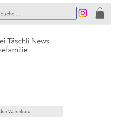
er
lei Täschli News
sefamilie
 den Warenkorb