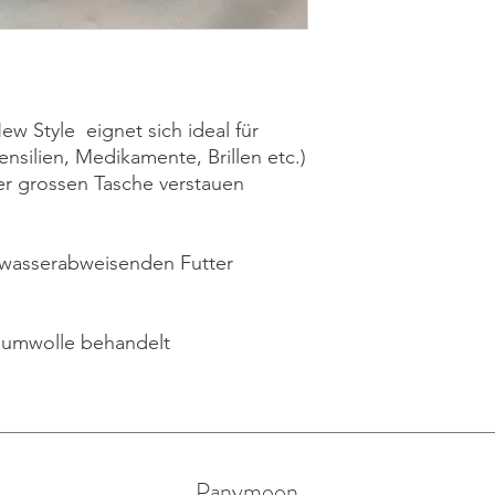
w Style eignet sich ideal für
nsilien, Medikamente, Brillen etc.)
er grossen Tasche verstauen
m wasserabweisenden Futter
aumwolle behandelt
Panymoon