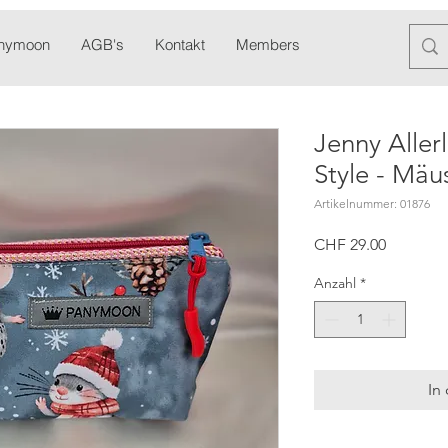
anymoon
AGB's
Kontakt
Members
Blog
Newslett
Jenny Aller
Style - Mäu
Artikelnummer: 01876
Preis
CHF 29.00
Anzahl
*
In