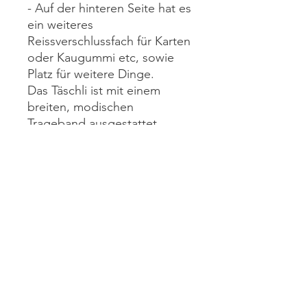
- Auf der hinteren Seite hat es
ein weiteres
Reissverschlussfach für Karten
oder Kaugummi etc, sowie
Platz für weitere Dinge.
Das Täschli ist mit einem
breiten, modischen
Trageband ausgestattet
(Länge verstellbar)
Der verspielte Anhänger auf
der vorderen Seite gibt dem
Täschli das gewisse Etwas
dazu.
Material:
Kunstleder behandelt,
Wachstuch und Baumwolle
Grösse: H: 20cm, B: 13cm