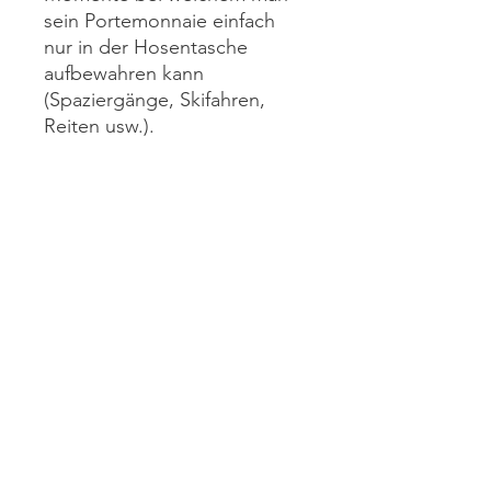
sein Portemonnaie einfach
nur in der Hosentasche
aufbewahren kann
(Spaziergänge, Skifahren,
Reiten usw.).
Er bietet folgendes:
1 Reissverschlussfach oben, 3
Kartenfächer welche durch
die Lasche nicht herausfallen
können, und ein Notenfach.
Grösse: 10x12cm
Material: Wachstuch und
behandelte Baumwolle
Panymoon