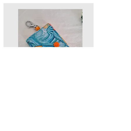
Portemonnaie mini mit
Anhänger - Hawaii Surf
Style
CHF 25.00